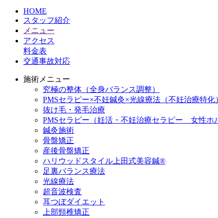
HOME
スタッフ紹介
メニュー
アクセス
料金表
交通事故対応
施術メニュー
究極の整体（全身バランス調整）
PMSセラピー×不妊鍼灸×光線療法（不妊治療特化
抜け毛・発毛治療
PMSセラピー（妊活・不妊治療セラピー 女性ホ
鍼灸施術
骨盤矯正
産後骨盤矯正
ハリウッドスタイル上田式美容鍼®️
足裏バランス療法
光線療法
超音波検査
耳つぼダイエット
上部頸椎矯正