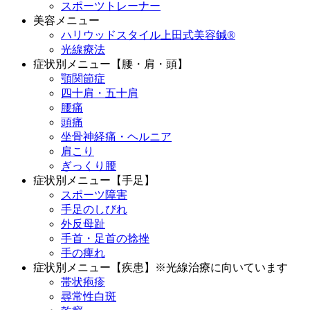
スポーツトレーナー
美容メニュー
ハリウッドスタイル上田式美容鍼®️
光線療法
症状別メニュー【腰・肩・頭】
顎関節症
四十肩・五十肩
腰痛
頭痛
坐骨神経痛・ヘルニア
肩こり
ぎっくり腰
症状別メニュー【手足】
スポーツ障害
手足のしびれ
外反母趾
手首・足首の捻挫
手の痺れ
症状別メニュー【疾患】※光線治療に向いています
帯状疱疹
尋常性白斑