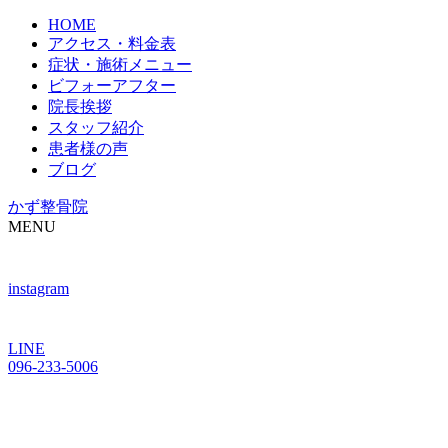
HOME
アクセス・料金表
症状・施術メニュー
ビフォーアフター
院長挨拶
スタッフ紹介
患者様の声
ブログ
かず整骨院
MENU
instagram
LINE
096-233-5006