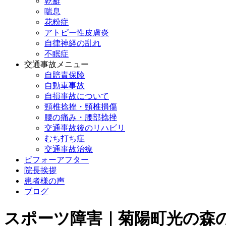
乾癬
喘息
花粉症
アトピー性皮膚炎
自律神経の乱れ
不眠症
交通事故メニュー
自賠責保険
自動車事故
自損事故について
頸椎捻挫・頸椎損傷
腰の痛み・腰部捻挫
交通事故後のリハビリ
むち打ち症
交通事故治療
ビフォーアフター
院長挨拶
患者様の声
ブログ
スポーツ障害｜菊陽町光の森